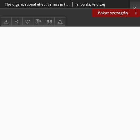
The organizational effectiveness in the context of relationship marketing
Janowski, Andrzej
Pokaż szczegóły