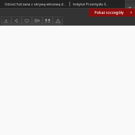
Odzież futrzana z okrywą włosową do wewnątrz niekryta innymi materiałami BN-78/7752-03
Instytut Przemysłu Skórzanego, Łódź. Oprac.
Pokaż szczegóły