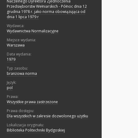
Naczelnego Dyrektora Zjednoczenia
Przedsiębiorstw Wełniarskich - Północ dnia 12
grudnia 1978 r. jako norma obowiązująca od
dnia 1 lipca 1979 r
Wydawca:
Wydawnictwa Normalizacyjne
Miejsce wydania:
Warszawa
Data wydania:
1979
Typ zasobu:
branżowa norma
Język:
pol
Prawa:
Wszystkie prawa zastrzeżone
Prawa dostępu:
Dla wszystkich w zakresie dozwolonego użytku
Lokalizacja oryginału:
Biblioteka Politechniki Bydgoskiej