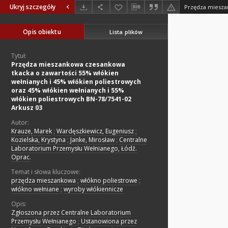
Ukryj szczegóły
Opis obiektu
Lista plików
Tytuł:
Przędza mieszankowa czesankowa
tkacka o zawartości 55% włókien
wełnianych i 45% włókien poliestrowych
oraz 45% włókien wełnianych i 55%
włókien poliestrowych BN-78/7541-02
Arkusz 03
Autor:
Krauze, Marek
;
Wardęszkiewicz, Eugeniusz
;
Kozielska, Krystyna
;
Janke, Mirosław
;
Centralne
Laboratorium Przemysłu Wełnianego, Łódź.
Oprac.
Temat i słowa kluczowe:
przędza mieszankowa
;
włókno poliestrowe
;
włókno wełniane
;
wyroby włókiennicze
Opis:
Zgłoszona przez Centralne Laboratorium
Przemysłu Wełnianego
;
Ustanowiona przez