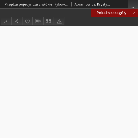
Przędza pojedyncza z włókien łykowych - System Tex BN-75/7520-03
Abramowicz, Krystyna; Centralne Laboratorium Przemysłu Lniarskiego, Żyrardów. Oprac.
Pokaż szczegóły