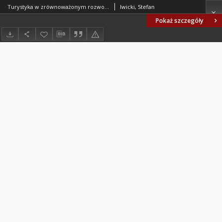
Turystyka w zrównoważonym rozwoju obszarów pojeziernych
Iwicki, Stefan
Pokaż szczegóły