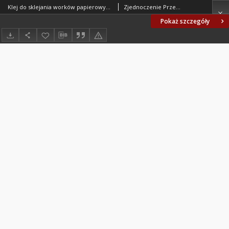
Klej do sklejania worków papierowych BN-76/7311-07
Zjednoczenie Przemysłu Papierniczego, Łódź. Oprac.
Pokaż szczegóły