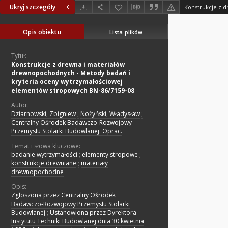
Ukryj szczegóły
Opis obiektu
Lista plików
Tytuł:
Konstrukcje z drewna i materiałów
drewnopochodnych - Metody badań i
kryteria oceny wytrzymałościowej
elementów stropowych BN-86/7159-08
Autor:
Dziarnowski, Zbigniew
;
Nożyński, Władysław
;
Centralny Ośrodek Badawczo-Rozwojowy
Przemysłu Stolarki Budowlanej. Oprac.
Temat i słowa kluczowe:
badanie wytrzymałości
;
elementy stropowe
;
konstrukcje drewniane
;
materiały
drewnopochodne
Opis:
Zgłoszona przez Centralny Ośrodek
Badawczo-Rozwojowy Przemysłu Stolarki
Budowlanej
;
Ustanowiona przez Dyrektora
Instytutu Techniki Budowlanej dnia 30 kwietnia