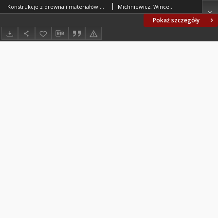
Konstrukcje z drewna i materiałów drewnopochodnych - Metody badań i kryteria oceny wytrzymałościowej złącz na łączniki mechaniczne - Postanowienia ogólne BN-80/7159-04 arkusz 00
Michniewicz, Wincenty; Dziarnowski, Zbigniew; Skalmowska, Danuta; Centralny Ośrodek Badawczo-Rozwojowy Przemysłu Stolarki Budowlanej. Oprac.
Pokaż szczegóły