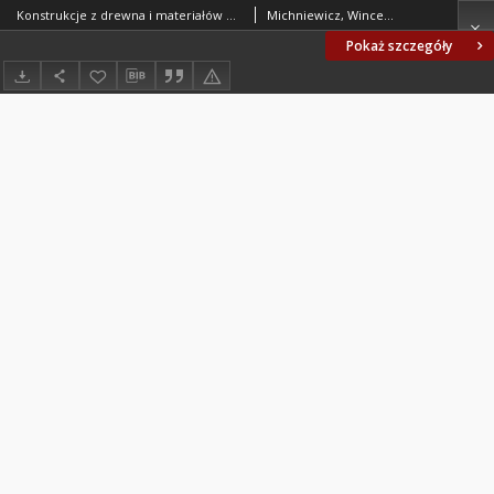
Konstrukcje z drewna i materiałów drewnopochodnych - Metody badań i kryteria oceny wytrzymałościowej złącz na łączniki mechaniczne - Złącza na pierścienie zębate BN/80-7159-04 ark. 05
Michniewicz, Wincenty; Dziarnowski, Zbigniew; Skalmowska, Danuta; Centralny Ośrodek Badawczo-Rozwojowy Przemysłu Stolarki Budowlanej. Oprac.
Pokaż szczegóły