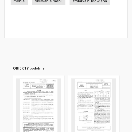
meble
okuwanie mebli
stolarka budowlana
OBIEKTY
podobne