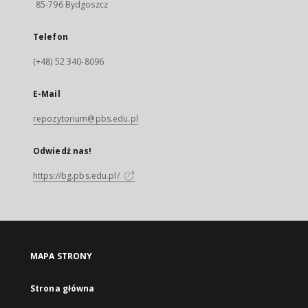
85-796 Bydgoszcz
Telefon
(+48) 52 340-8096
E-Mail
repozytorium@pbs.edu.pl
Odwiedź nas!
https://bg.pbs.edu.pl/
MAPA STRONY
Strona główna