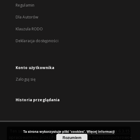
Regulamin
Dla Autorów
Klauzula RODO
Deklaracja dostępności
Konto użytkownika
Zaloguj się
Historia przeglądania
Ten serwis działa dzięki oprogramowaniu
DInGO dLibra 6.3.15
Ta strona wykorzystuje pliki 'cookies'.
Więcej informacji
opracowanemu przez
Poznańskie Centrum Superkomputerowo-
Rozumiem