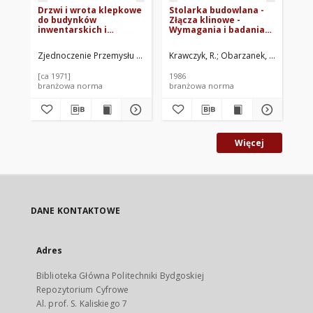
Drzwi i wrota klepkowe
Stolarka budowlana -
Dr
do budynków
Złącza klinowe -
li
inwentarskich i
Wymagania i badania
BN
gospodarczych BN-
BN-85/7150-05
69/7151-05
Zjednoczenie Przemysłu Stolarki Budowlanej. Oprac.
Krawczyk, R.
Obarzanek, A.
Trusewic
Sob
[ca 1971]
1986
[ca
branżowa norma
branżowa norma
br
Więcej
DANE KONTAKTOWE
Adres
Biblioteka Główna Politechniki Bydgoskiej
Repozytorium Cyfrowe
Al. prof. S. Kaliskiego 7