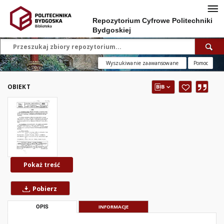
Repozytorium Cyfrowe Politechniki
Bydgoskiej
Wyszukiwanie zaawansowane
Pomoc
OBIEKT
Pokaż treść
Pobierz
OPIS
INFORMACJE