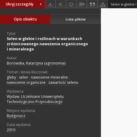
Ukryj szczegóły
Opis obiektu
Lista plików
Tytuł:
Selen w glebie i roślinach w warunkach
zróżnicowanego nawożenia organicznego
i mineralnego
Autor:
Borowska, Katarzyna (agronomia)
Temat i słowa kluczowe:
gleby
;
selen
;
nawożenie mineralne
;
nawożenie organiczne
;
zawartość selenu
Wydawca:
Wydaw. Uczelniane Uniwersytetu
Technologiczno-Przyrodniczego
Miejsce wydania:
Bydgoszcz
Data wydania:
2010