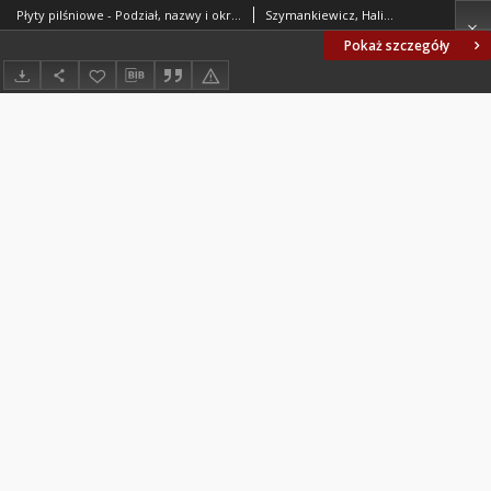
Płyty pilśniowe - Podział, nazwy i określenia BN-77/7122-11 Arkusz 01
Szymankiewicz, Halina; Instytut Technologii Drewna, Poznań. Oprac.
Pokaż szczegóły