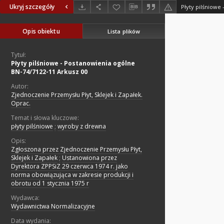
Ukryj szczegóły
Opis obiektu
Lista plików
Tytuł:
Płyty pilśniowe - Postanowienia ogólne
BN-74/7122-11 Arkusz 00
Autor:
Zjednoczenie Przemysłu Płyt, Sklejek i Zapałek.
Oprac.
Temat i słowa kluczowe:
płyty pilśniowe
;
wyroby z drewna
Opis:
Zgłoszona przez Zjednoczenie Przemysłu Płyt,
Sklejek i Zapałek
;
Ustanowiona przez
Dyrektora ZPPSiZ 29 czerwca 1974 r. jako
norma obowiązująca w zakresie produkcji i
obrotu od 1 stycznia 1975 r
Wydawca:
Wydawnictwa Normalizacyjne
Data wydania: