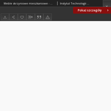
Meble skrzyniowe mieszkaniowe - Wytrzymałość, odkształcalność, stateczność - Wymagania i badania BN-73/7103-01
Instytut Technologii Drewna. Oprac.
Pokaż szczegóły