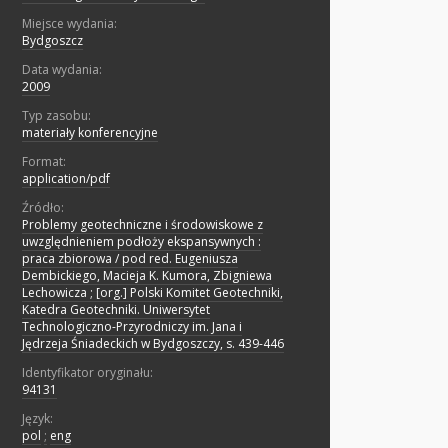
Miejsce wydania:
Bydgoszcz
Data wydania:
2009
Typ zasobu:
materiały konferencyjne
Format:
application/pdf
Źródło:
Problemy geotechniczne i środowiskowe z
uwzględnieniem podłoży ekspansywnych :
praca zbiorowa / pod red. Eugeniusza
Dembickiego, Macieja K. Kumora, Zbigniewa
Lechowicza ; [org.] Polski Komitet Geotechniki,
Katedra Geotechniki. Uniwersytet
Technologiczno-Przyrodniczy im. Jana i
Jędrzeja Śniadeckich w Bydgoszczy, s. 439-446
Identyfikator oryginału:
94131
Język:
pol
;
eng