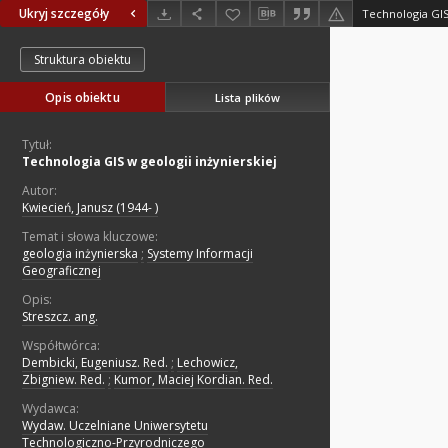
Ukryj szczegóły
Technologia GIS 
Struktura obiektu
Opis obiektu
Lista plików
Tytuł:
Technologia GIS w geologii inżynierskiej
Autor:
Kwiecień, Janusz (1944- )
Temat i słowa kluczowe:
geologia inżynierska
;
Systemy Informacji
Geograficznej
Opis:
Streszcz. ang.
Współtwórca:
Dembicki, Eugeniusz. Red.
;
Lechowicz,
Zbigniew. Red.
;
Kumor, Maciej Kordian. Red.
Wydawca:
Wydaw. Uczelniane Uniwersytetu
Technologiczno-Przyrodniczego