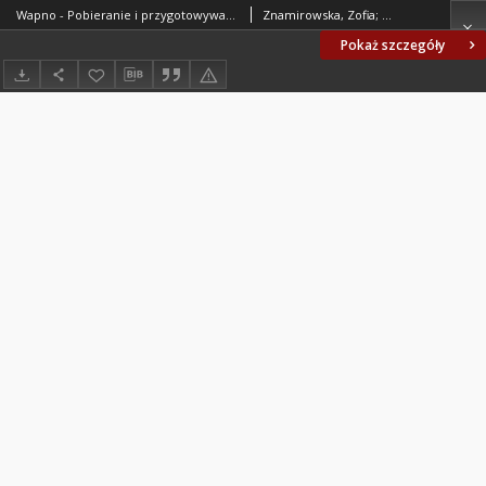
Wapno - Pobieranie i przygotowywanie próbek do badań laboratoryjnych BN-91/6733-03
Znamirowska, Zofia; Instytut Mineralnych Materiałów Budowlanych, Oddział w Krakowie. Oprac.
Pokaż szczegóły