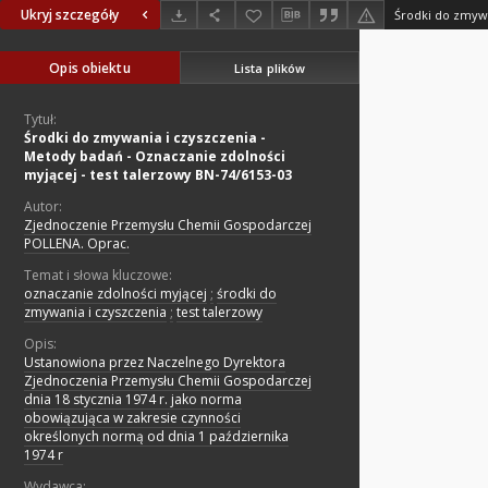
Ukryj szczegóły
Opis obiektu
Lista plików
Tytuł:
Środki do zmywania i czyszczenia -
Metody badań - Oznaczanie zdolności
myjącej - test talerzowy BN-74/6153-03
Autor:
Zjednoczenie Przemysłu Chemii Gospodarczej
POLLENA. Oprac.
Temat i słowa kluczowe:
oznaczanie zdolności myjącej
;
środki do
zmywania i czyszczenia
;
test talerzowy
Opis:
Ustanowiona przez Naczelnego Dyrektora
Zjednoczenia Przemysłu Chemii Gospodarczej
dnia 18 stycznia 1974 r. jako norma
obowiązująca w zakresie czynności
określonych normą od dnia 1 października
1974 r
Wydawca: