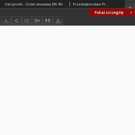
Odczynniki - Octan ołowiawy BN-78/6191-164
Przedsiębiorstwo Przemysłowo-Handlowe Polskie Odczynniki Chemiczne, Gliwice. Oprac.
Pokaż szczegóły