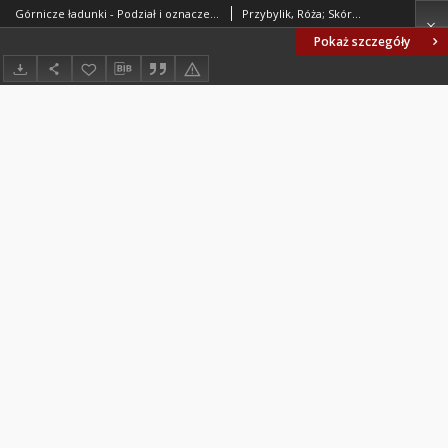
Górnicze ładunki - Podział i oznaczenie BN-84/6096-06.01
Przybylik, Róża; Skóra, Wiesław; Instytut Przemysłu Organicznego, Oddział w Krupskim Młynie. Oprac.
Pokaż szczegóły