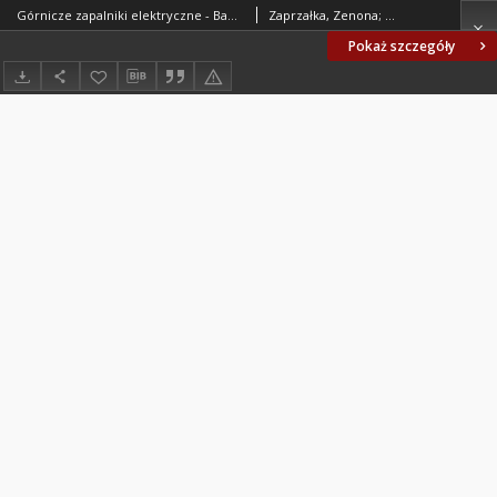
Górnicze zapalniki elektryczne - Badanie odporności na ciśnienie w wodzie BN-88/6094-43/42
Zaprzałka, Zenona; Zakłady Tworzyw Sztucznych ERG w Tychach-Bieruniu Starym. Oprac.
Pokaż szczegóły