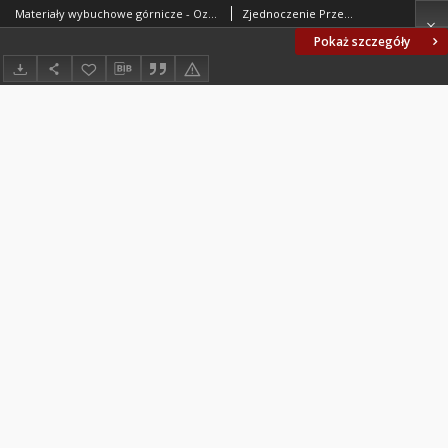
Materiały wybuchowe górnicze - Oznaczanie ogólnej zawartości składników nierozpuszczalnych w benzenie lub chloroformie i w wodzie BN-67/6091-24
Zjednoczenie Przemysłu Organicznego i Tworzyw Sztucznych "Erg". Oprac.
Pokaż szczegóły