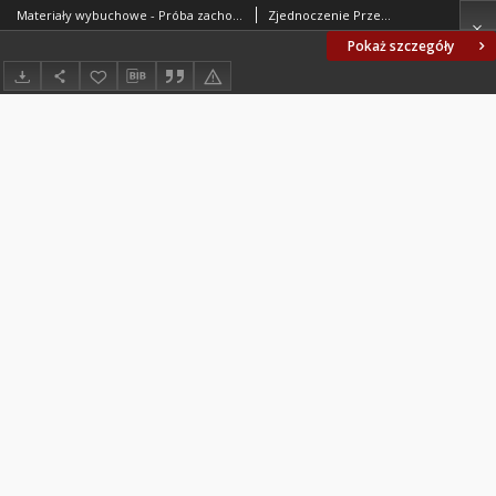
Materiały wybuchowe - Próba zachowania się przy zetknięciu z powierzchnią stali ogrzanej do czerwonego żaru BN-64/6091-17
Zjednoczenie Przemysłu Organicznego i Tworzyw Sztucznych "Erg". Oprac.
Pokaż szczegóły