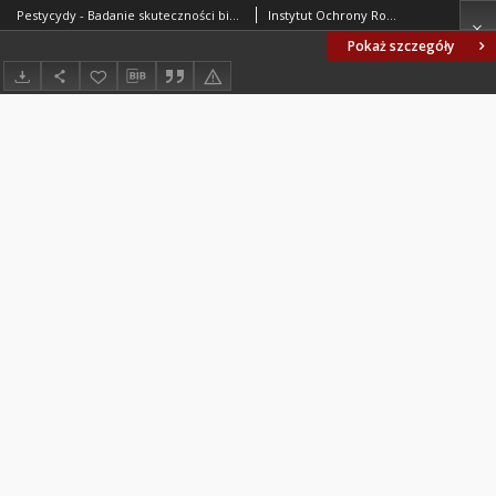
Pestycydy - Badanie skuteczności biologicznej insektycydów na mszycach BN-64/6052-04
Instytut Ochrony Roślin. Oprac.
Pokaż szczegóły