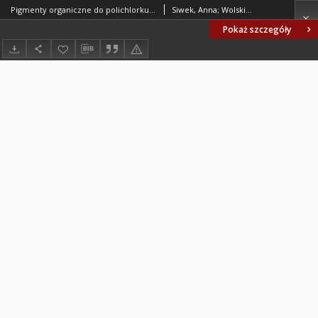
Pigmenty organiczne do polichlorku winylu BN-76/6047-04
Siwek, Anna; Wolskie Zakłady Przemysłu Barwników. Oprac.
Pokaż szczegóły