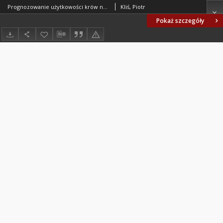
Prognozowanie użytkowości krów na podstawie informacji z okresu okołoporodowego, rejestrowanych przez roboty udojowe
Kliś, Piotr
Pokaż szczegóły