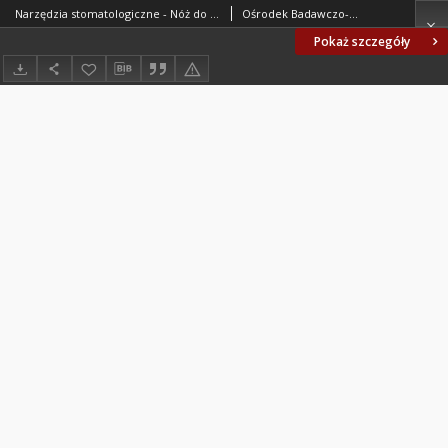
Narzędzia stomatologiczne - Nóż do gipsu BN-74/5926-18
Ośrodek Badawczo-Rozwojowy Techniki Medycznej ORMED. Oprac.
Pokaż szczegóły