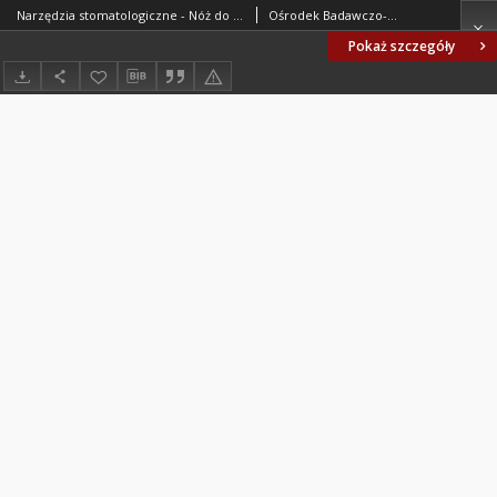
Narzędzia stomatologiczne - Nóż do gipsu BN-74/5926-18
Ośrodek Badawczo-Rozwojowy Techniki Medycznej ORMED. Oprac.
Pokaż szczegóły