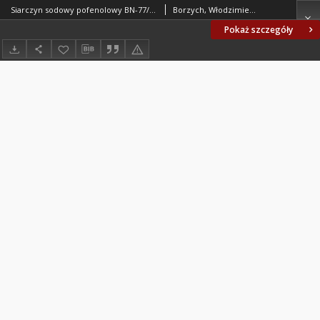
Siarczyn sodowy pofenolowy BN-77/6016-21
Borzych, Włodzimierz; Radzińska, Ewa; Zakłady Chemiczne ORGANIKA-ZACHEM w Bydgoszczy. Oprac.
Pokaż szczegóły