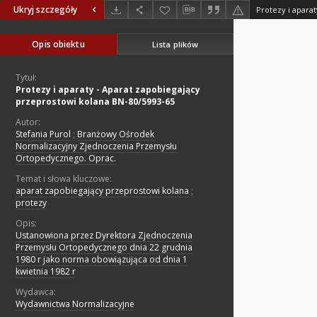
Ukryj szczegóły
Opis obiektu
Lista plików
Tytuł:
Protezy i aparaty - Aparat zapobiegający
przeprostowi kolana BN-80/5993-65
Autor:
Stefania Purol
;
Branżowy Ośrodek
Normalizacyjny Zjednoczenia Przemysłu
Ortopedycznego. Oprac.
Temat i słowa kluczowe:
aparat zapobiegający przeprostowi kolana
;
protezy
Opis:
Ustanowiona przez Dyrektora Zjednoczenia
Przemysłu Ortopedycznego dnia 22 grudnia
1980 r jako norma obowiązująca od dnia 1
kwietnia 1982 r
Wydawca:
Wydawnictwa Normalizacyjne