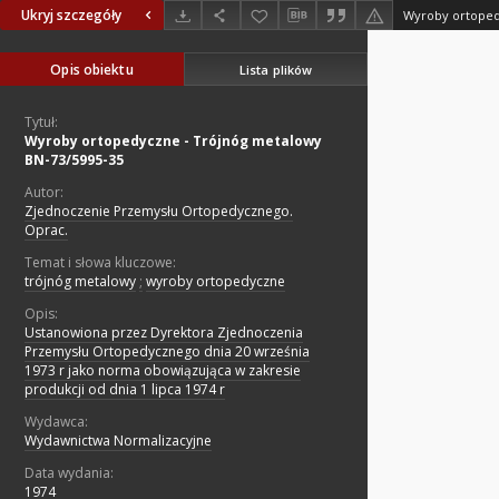
Ukryj szczegóły
Opis obiektu
Lista plików
Tytuł:
Wyroby ortopedyczne - Trójnóg metalowy
BN-73/5995-35
Autor:
Zjednoczenie Przemysłu Ortopedycznego.
Oprac.
Temat i słowa kluczowe:
trójnóg metalowy
;
wyroby ortopedyczne
Opis:
Ustanowiona przez Dyrektora Zjednoczenia
Przemysłu Ortopedycznego dnia 20 września
1973 r jako norma obowiązująca w zakresie
produkcji od dnia 1 lipca 1974 r
Wydawca:
Wydawnictwa Normalizacyjne
Data wydania:
1974