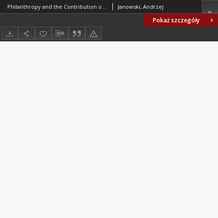
Philanthropy and the Contribution of Andrew Carnegie to Corporate Social Responsibility
Janowski, Andrzej
Pokaż szczegóły