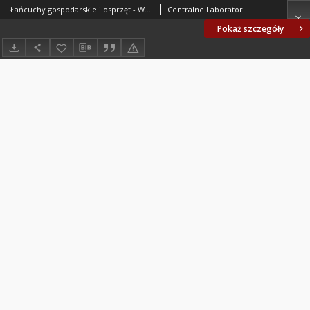
Łańcuchy gospodarskie i osprzęt - Wymagania i badania BN-74/5027-01
Centralne Laboratorium Przemysłu Wyrobów Metalowych. Oprac.
Pokaż szczegóły