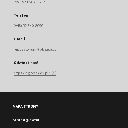
85-796 Bydgoszcz
Telefon
(+48) 52 340-8096
E-Mail
repozytorium@pbs.edu.pl
Odwiedź nas!
https://bg.pbs.edu.pl/
MAPA STRONY
Strona główna