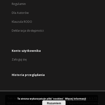
Regulamin
Dla Autorów
Klauzula RODO
Deklaracja dostępności
Konto użytkownika
Zaloguj się
Historia przeglądania
Ten serwis działa dzięki oprogramowaniu
DInGO dLibra 6.3.15
Ta strona wykorzystuje pliki 'cookies'.
Więcej informacji
opracowanemu przez
Poznańskie Centrum Superkomputerowo-
Rozumiem