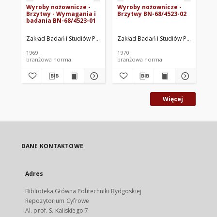
Wyroby nożownicze -
Wyroby nożownicze -
Na
Brzytwy - Wymagania i
Brzytwy BN-68/4523-02
ma
badania BN-68/4523-01
ok
Zakład Badań i Studiów Przemysłu Wyrobów Metalowych "Medom" w 
Zakład Badań i Studiów Przemysłu
Zak
1969
1970
197
branżowa norma
branżowa norma
br
Więcej
DANE KONTAKTOWE
Adres
Biblioteka Główna Politechniki Bydgoskiej
Repozytorium Cyfrowe
Al. prof. S. Kaliskiego 7