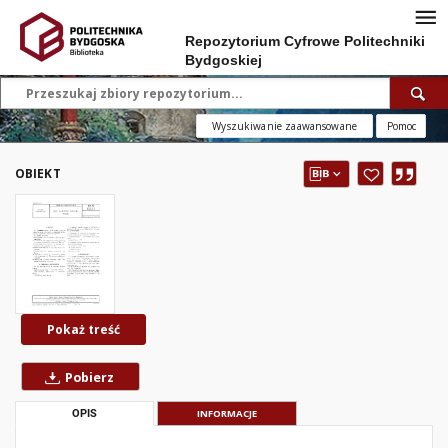
Repozytorium Cyfrowe Politechniki
Bydgoskiej
Wyszukiwanie zaawansowane
Pomoc
OBIEKT
Pokaż treść
Pobierz
OPIS
INFORMACJE