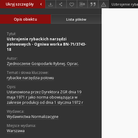
Ukryj szczegóły
Opis obiektu
Lista plików
Tytuł:
Uzbrojenie rybackich narzędzi
połowowych - Ogniwa worka BN-71/3743-
18
Autor:
Zjednoczenie Gospodarki Rybnej. Oprac.
Temat i słowa kluczowe:
rybackie narzędzia połowu
Opis:
Ustanowiona przez Dyrektora ZGR dnia 19
maja 1971 r jako norma obowiązująca w
zakresie produkcji od dnia 1 stycznia 1972 r
Wydawca:
Wydawnictwa Normalizacyjne
Miejsce wydania:
Warszawa