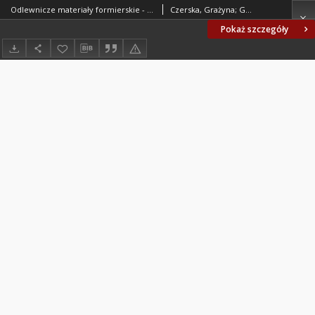
Odlewnicze materiały formierskie - Kleje do form i rdzeni BN-83/4021-08
Czerska, Grażyna; Grodziński, Zygmunt; Pawłowska, Halina; Smoleń, Zygmunt; Instytut Odlewnictwa w Krakowie. Oprac.
Pokaż szczegóły