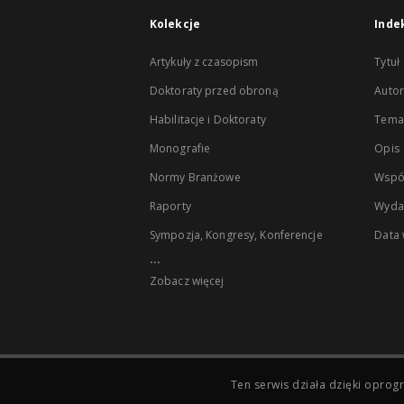
Kolekcje
Inde
Artykuły z czasopism
Tytuł
Doktoraty przed obroną
Autor
Habilitacje i Doktoraty
Temat
Monografie
Opis
Normy Branżowe
Wspó
Raporty
Wyda
Sympozja, Kongresy, Konferencje
Data
...
Zobacz więcej
Ten serwis działa dzięki opr