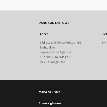
DANE KONTAKTOWE
Adres
Te
Biblioteka Główna Politechniki
(+4
Bydgoskiej
Repozytorium Cyfrowe
Al. prof. S. Kaliskiego 7
85-796 Bydgoszcz
MAPA STRONY
Strona główna