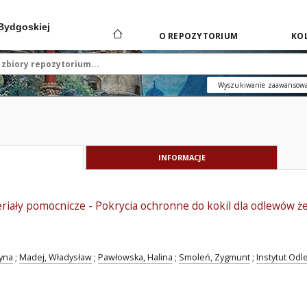
 Bydgoskiej
O REPOZYTORIUM
KOL
Wyszukiwanie zaawansow
INFORMACJE
riały pomocnicze - Pokrycia ochronne do kokil dla odlewów ż
tyna
;
Madej, Władysław
;
Pawłowska, Halina
;
Smoleń, Zygmunt
;
Instytut Odl