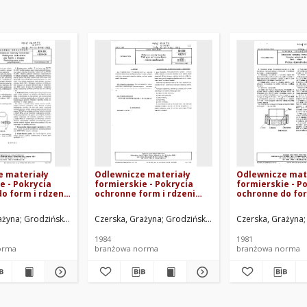
e materiały
Odlewnicze materiały
Odlewnicze mat
e - Pokrycia
formierskie - Pokrycia
formierskie - P
o form i rdzeni
ochronne form i rdzeni
ochronne do for
giczna próba
piaskowych BN-83/4021-11
- Próba ścieraln
ści BN-80/4024-
80/4024-03
ażyna
, Halina
Grodziński, Zygmunt
Smoleń, Zygmunt
Czerska, Grażyna
Instytut Odlewnictwa w Krakowie. Oprac.
Palma, Aleksander
Grodziński, Zygmunt
Pawłowska, Halina
Czerska, Grażyna
Palma, Aleksa
Smoleń, Zy
1984
1981
orma
branżowa norma
branżowa norma