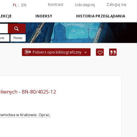
Kontrast
Zaloguj się
Udostępnij
PL
EN
EKCJE
INDEKSY
HISTORIA PRZEGLĄDANIA
ane
Pomoc
Pobierz opis bibliograficzny
eliwnych - BN-80/4025-12
ewnictwa w Krakowie. Oprac.