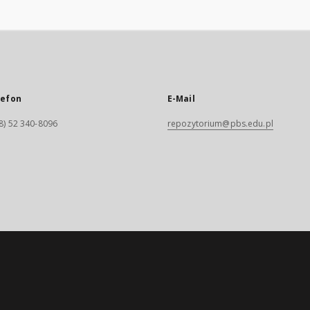
lefon
E-Mail
8) 52 340-8096
repozytorium@pbs.edu.pl