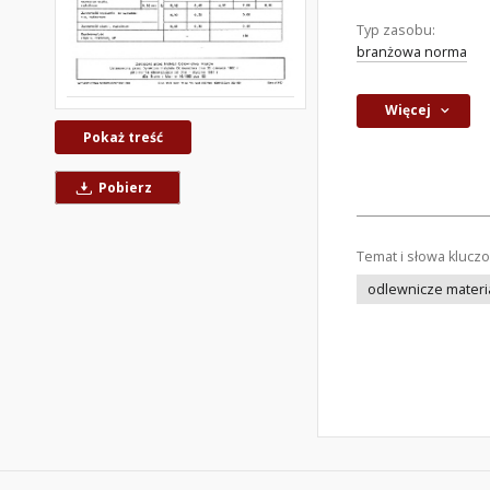
Typ zasobu:
branżowa norma
Więcej
Pokaż treść
Pobierz
Temat i słowa klucz
odlewnicze materi