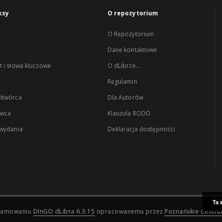
ksy
O repozytorium
O Repozytorium
Dane kontaktowe
 i słowa kluczowe
O dLibrze...
Regulamin
łtwórca
Dla Autorów
wca
Klauzula RODO
 wydania
Deklaracja dostępności
Ta 
ogramowaniu
DInGO dLibra 6.3.15
opracowanemu przez
Poznańskie Centr