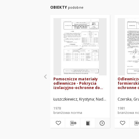
OBIEKTY
podobne
Pomocnicze materiały
Odlewnicz
odlewnicze - Pokrycia
formierski
izolacyjno-ochronne do
ochronne d
kokil dla odlewów ze
- Technolo
stopów aluminium BN-
przyczepno
Łuszczkiewicz, Krystyna
Nadzieja, Jan
Czerska, Gr
Pawłowska
77/4025-11
04
1978
1981
branżowa norma
branżowa n