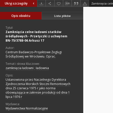
Ukryj szczegóły
Opis obiektu
Lista plików
Tytuł:
Zamknięcia celne ładowni statków
śródlądowych - Przetyczki z uchwytem
BN-75/3788-06 Arkusz 17
Autor:
Centrum Badawczo-Projektowe Żeglugi
Śródlądowej we Wrocławiu. Oprac.
Temat i słowa kluczowe:
zamknięcia ładowni
;
ładownia
Opis:
Ustanowiona przez Naczelnego Dyrektora
Zjednoczenia Morskich Stoczni Remontowych
dnia 25 czerwca 1975 r jako norma
obowiązująca w zakresie produkcji od dnia 1
lipca 1976 r
Wydawca:
Wydawnictwa Normalizacyjne