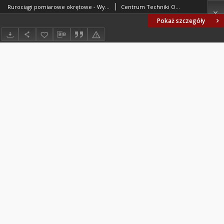
Rurociągi pomiarowe okrętowe - Wytyczne projektowania BN-71/3730-04
Centrum Techniki Okrętowej w Gdańsku. Oprac.
Pokaż szczegóły