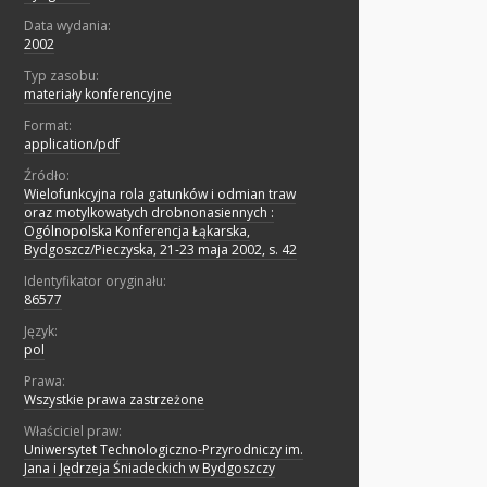
Data wydania:
2002
Typ zasobu:
materiały konferencyjne
Format:
application/pdf
Źródło:
Wielofunkcyjna rola gatunków i odmian traw
oraz motylkowatych drobnonasiennych :
Ogólnopolska Konferencja Łąkarska,
Bydgoszcz/Pieczyska, 21-23 maja 2002, s. 42
Identyfikator oryginału:
86577
Język:
pol
Prawa:
Wszystkie prawa zastrzeżone
Właściciel praw:
Uniwersytet Technologiczno-Przyrodniczy im.
Jana i Jędrzeja Śniadeckich w Bydgoszczy