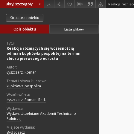
Ukryj szczegóły
Struktura obiektu
Opis obiektu
Lista plików
Tytuł:
Reakcja różniących się wczesnością
odmian kupkówki pospolitej na termin
zbioru pierwszego odrostu
Autor:
Łyszczarz, Roman
Temat i słowa kluczowe:
kupkówka pospolita
Współtwórca:
Łyszczarz, Roman. Red.
Wydawca:
Wydaw. Uczelniane Akademii Techniczno-
Rolniczej
Miejsce wydania:
Bydgoszcz