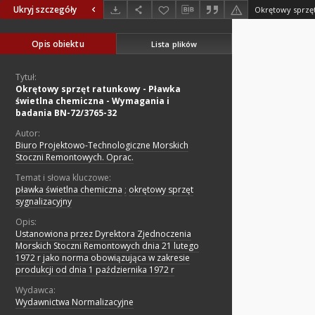
Ukryj szczegóły
Opis obiektu
Lista plików
Tytuł:
Okrętowy sprzęt ratunkowy - Pławka
świetlna chemiczna - Wymagania i
badania BN-72/3765-32
Autor:
Biuro Projektowo-Technologiczne Morskich
Stoczni Remontowych. Oprac.
Temat i słowa kluczowe:
pławka świetlna chemiczna
;
okrętowy sprzęt
sygnalizacyjny
Opis:
Ustanowiona przez Dyrektora Zjednoczenia
Morskich Stoczni Remontowych dnia 21 lutego
1972 r jako norma obowiązująca w zakresie
produkcji od dnia 1 października 1972 r
Wydawca:
Wydawnictwa Normalizacyjne