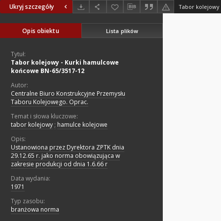
Ukryj szczegóły
Opis obiektu
Lista plików
Tytuł:
Tabor kolejowy - Kurki hamulcowe
końcowe BN-65/3517-12
Autor:
Centralne Biuro Konstrukcyjne Przemysłu
Taboru Kolejowego. Oprac.
Temat i słowa kluczowe:
tabor kolejowy
;
hamulce kolejowe
Opis:
Ustanowiona przez Dyrektora ZPTK dnia
29.12.65 r. jako norma obowiązująca w
zakresie produkcji od dnia 1.6.66 r
Data wydania:
1971
Typ zasobu:
branżowa norma