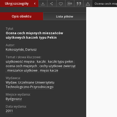
Ukryj szczegóły
Opis obiektu
Lista plików
Tytuł:
Ocena cech mięsnych mieszańców
użytkowych kaczek typu Pekin
Autor:
Kokoszyński, Dariusz
Temat i słowa kluczowe:
użytkowość mięsna
;
kaczki
;
kaczki typu pekin
;
ocena cech mięsnych
;
cechy użytkowe zwierząt
;
mieszańce użytkowe
;
mięso kacze
Wydawca:
Wydaw. Uczelniane Uniwersytetu
Technologiczno-Przyrodniczego
Miejsce wydania:
Bydgoszcz
Data wydania:
2011