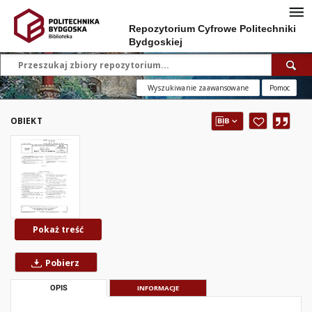
Repozytorium Cyfrowe Politechniki
Bydgoskiej
Wyszukiwanie zaawansowane
Pomoc
OBIEKT
Pokaż treść
Pobierz
OPIS
INFORMACJE