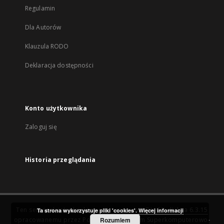
Regulamin
Dla Autorów
Klauzula RODO
Deklaracja dostępności
Konto użytkownika
Zaloguj się
Historia przeglądania
Ten serwis działa dzięki oprogramowaniu
DInGO dLibra 6.3.15
Ta strona wykorzystuje pliki 'cookies'.
Więcej informacji
opracowanemu przez
Poznańskie Centrum Superkomputerowo-
Rozumiem