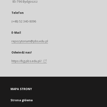
85-796 Bydgoszcz
Telefon
(+48) 52 340-8096
E-Mail
repozytorium@pbs.edu.pl
Odwiedź nas!
https://bg.pbs.edu.pl/
MAPA STRONY
Strona główna