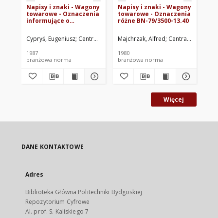
Napisy i znaki - Wagony
Napisy i znaki - Wagony
Na
towarowe - Oznaczenia
towarowe - Oznaczenia
to
informujące o
różne BN-79/3500-13.40
pr
warunkach załadunku
ko
BN-86/3500-13/46
13
Cypryś, Eugeniusz
Centralne Biuro Konstrukcyjne Polskich Kolei Pańs
Majchrzak, Alfred
Centralne Biuro K
Maj
1987
1980
198
branżowa norma
branżowa norma
br
Więcej
DANE KONTAKTOWE
Adres
Biblioteka Główna Politechniki Bydgoskiej
Repozytorium Cyfrowe
Al. prof. S. Kaliskiego 7