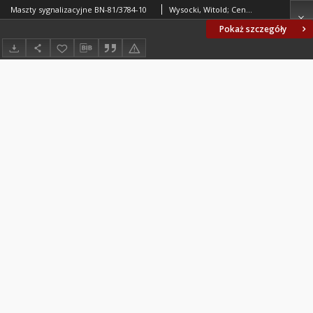
Maszty sygnalizacyjne BN-81/3784-10
Wysocki, Witold; Centrum Badawczo-Projektowe Żeglugi Śródlądowej we Wrocławiu. Oprac.
Pokaż szczegóły