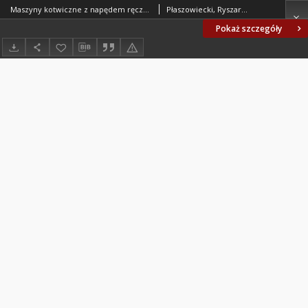
Maszyny kotwiczne z napędem ręcznym dla statków śródlądowych - Wymagania i badania BN-80/3782-13
Płaszowiecki, Ryszard; Centrum Badawczo-Projektowe Żeglugi Śródlądowej we Wrocławiu. Oprac.
Pokaż szczegóły