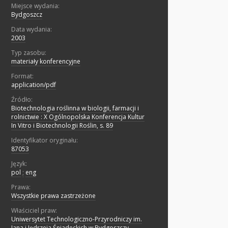
Miejsce wydania:
Bydgoszcz
Data wydania:
2003
Typ zasobu:
materiały konferencyjne
Format:
application/pdf
Źródło:
Biotechnologia roślinna w biologii, farmacji i
rolnictwie : X Ogólnopolska Konferencja Kultur
In Vitro i Biotechnologii Roślin, s. 89
Identyfikator oryginału:
87053
Język:
pol
;
eng
Prawa:
Wszystkie prawa zastrzeżone
Właściciel praw:
Uniwersytet Technologiczno-Przyrodniczy im.
Jana i Jędrzeja Śniadeckich w Bydgoszczy