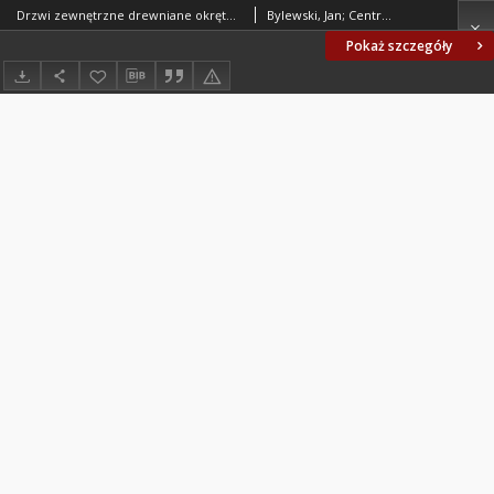
Drzwi zewnętrzne drewniane okrętowe BN-78/3712-09
Bylewski, Jan; Centrum Techniki Okrętowej w Gdańsku. Oprac.; Lubuskie Zakłady Okrętowe LUBMOR. Oprac.
Pokaż szczegóły