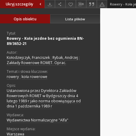
Ukryj szczegóły
Rowery - Koła 
Opis obiektu
Lista plików
Tytuł:
Rowery - Koła jezdne bez ogumienia BN-
89/3652-21
Autor:
Kołodziejczyk, Franciszek
;
Rybak, Andrzej
;
Zakłady Rowerowe ROMET. Oprac.
Temat i słowa kluczowe:
rowery
;
koła rowerowe
Opis:
Ustanowiona przez Dyrektora Zakładów
Rowerowych ROMET w Bydgoszczy dnia 4
lutego 1989 r jako norma obowiązująca od
dnia 1 października 1989 r
Wydawca:
Wydawnictwa Normalizacyjne "Alfa"
Miejsce wydania:
Warszawa