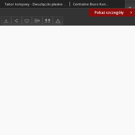
Tabor kolejowy - Dwuzłączki płaskie - Zastosowania BN-71/3515-03
Centralne Biuro Konstrukcyjne Przemysłu Taboru Kolejowego. Oprac.
Pokaż szczegóły