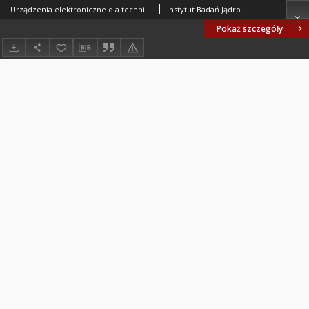
Urządzenia elektroniczne dla techniki jądrowej - Liczniki G-M - Metody badań własności radiometrycznych i elektrycznych BN-69/3411-06
Instytut Badań Jądrowych - Zakład Jądrowej Elektroniki Przemysłowej. Oprac.
Pokaż szczegóły